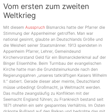
Vom ersten zum zweiten
Weltkrieg
Mit diesem
Ausspruch
Bismarcks hatte der Pfarrer die
Stimmung der Appenheimer getroffen. Man war
national gesinnt, glaubte an Deutschlands Größe und
die Weisheit seiner Staatsmänner. 1913 spendeten in
Appenheim Pfarrer, Lehrer, Gemeindeund
Kirchenvorstand Geld für ein Bismarckdenkmal auf der
Binger Elisenhöhe. Beim Turmbau der evangelischen
Kirche hatte man die Grundsteinurkunde nach den
Regierungsjahren „unseres tatkräftigen Kaisers Wilhelm
II.“ datiert. Gerade dieser aber meinte, Deutschland
müsse unbedingt Großmacht, ja Weltmacht werden.
Das mußte zwangsläufig zu Konflikten mit der
Seemacht England führen; zu Frankreich bestand seit
1871 ohnehin ein sehr gespanntes Verhältnis. Im Osten
drängte Rußland auf den Balkan und bedrohte das mit