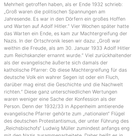
Mehrheit getroffen haben, als er Ende 1932 schrieb:
„Groß waren die politischen Spannungen am
Jahresende. Es war in den Dörfern ein großes Hoffen
und Warten auf Adolf Hitler.“ Vier Wochen später hatte
das Warten ein Ende, es kam zur Machtergreifung der
Nazis. In der Ortschronik lesen wir dazu: „Groß war
weithin die Freude, als am 30. Januar 1933 Adolf Hitler
zum Reichskanzler ernannt wurde.“ Viel zurückhaltender
als der evangelische äußerte sich damals der
katholische Pfarrer: Ob diese Machtergreifung für das
deutsche Volk ein wahrer Segen ist oder ein Fluch,
darüber mag einst die Geschichte und die Nachwelt
richten.“ Diese ganz unterschiedlichen Wertungen
waren weniger eine Sache der Konfession als der
Person. Denn der 1932/33 in Appenheim amtierende
evangelische Pfarrer gehörte zum „nationalen“ Flügel
des deutschen Protestantismus, der unter Führung des
„Reichsbischofs“ Ludwig Müller zumindest anfangs eng
mit den Nazis zusammenarbeitete. Daher heißt es in