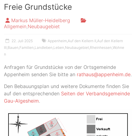
Freie Grundstücke
Markus Müller-Heidelberg
Allgemein
,
Neubaugebiet
22. Juli 2025
Appenheim
,
Auf den Kellern II
,
Auf den Kellern
III
,
Bauen
,
Familien
,
Landleben
,
Leben
,
Neubaugebiet
,
Rheinhessen
,
Wohne
n
Anfragen für Grundstücke von der Ortsgemeinde
Appenheim senden Sie bitte an
rathaus@appenheim.de
.
Den Bebauungsplan und weitere Dokumente finden Sie
auf den entsprechenden
Seiten der Verbandsgemeinde
Gau-Algesheim
.