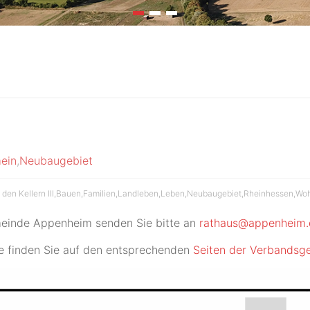
ein
,
Neubaugebiet
 den Kellern III
,
Bauen
,
Familien
,
Landleben
,
Leben
,
Neubaugebiet
,
Rheinhessen
,
Wo
meinde Appenheim senden Sie bitte an
rathaus@appenheim.
 finden Sie auf den entsprechenden
Seiten der Verbands