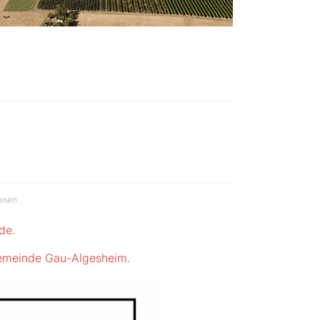
hnen
de
.
gemeinde Gau-Algesheim
.