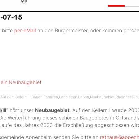
 bitte
per eMail
an den Bürgermeister, oder kommen persönl
ein
,
Neubaugebiet
,
Auf den Kellern III
,
Bauen
,
Familien
,
Landleben
,
Leben
,
Neubaugebiet
,
Rheinhessen
,
III
“ hört unser
Neubaugebiet
. Auf den Kellern I wurde 200
ie Weiterführung dieses schönen Baugebietes in Ortsrandla
aufe des Jahres 2023 die Erschließung abgeschlossen wird
sgemeinde Appenheim senden Sie bitte an
rathaus@appenh