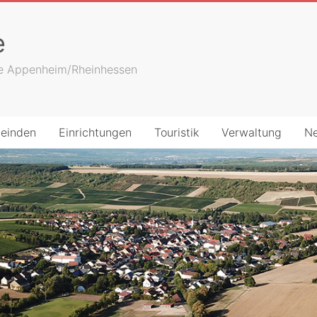
e
de Appenheim/Rheinhessen
einden
Einrichtungen
Touristik
Verwaltung
N